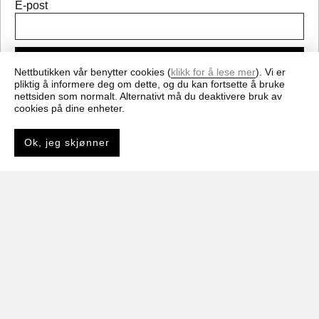
E-post
Meld på
Nettbutikken vår benytter cookies (
klikk for å lese mer
). Vi er
pliktig å informere deg om dette, og du kan fortsette å bruke
nettsiden som normalt. Alternativt må du deaktivere bruk av
Få nyheter og gode tilbud fra cemo.no
cookies på dine enheter.
Ok, jeg skjønner
1