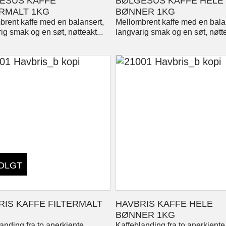
ESUS KAFFE
BØLGESUS KAFFE HELE
ERMALT 1KG
BØNNER 1KG
brent kaffe med en balansert,
Mellombrent kaffe med en bala
ig smak og en søt, nøtteakt...
langvarig smak og en søt, nøtte
OLGT
RIS KAFFE FILTERMALT
HAVBRIS KAFFE HELE
BØNNER 1KG
anding fra to anerkjente
Kaffeblanding fra to anerkjente