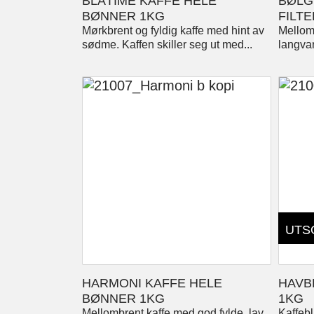
BLÅTIME KAFFE HELE
BØLG
BØNNER 1KG
FILT
Mørkbrent og fyldig kaffe med hint av
Mellom
sødme. Kaffen skiller seg ut med...
langvar
UTS
HARMONI KAFFE HELE
HAVB
BØNNER 1KG
1KG
Mellombrent kaffe med god fylde, lav
Kaffebl