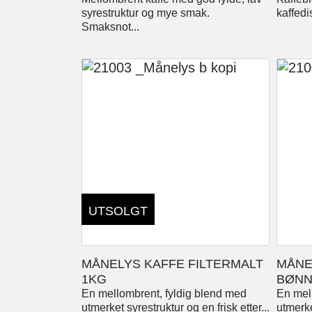
syrestruktur og mye smak.
kaffedi
Smaksnot...
UTSOLGT
MÅNELYS KAFFE FILTERMALT
MÅNE
1KG
BØNN
En mellombrent, fyldig blend med
En mel
utmerket syrestruktur og en frisk etter...
utmerke