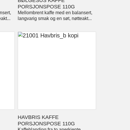
BØLGESUS KAFFE
PORSJONSPOSE 110G
nsert,
Mellombrent kaffe med en balansert,
akt...
langvarig smak og en søt, nøtteakt...
HAVBRIS KAFFE
PORSJONSPOSE 110G
Kaffeblanding fra to anerkjente