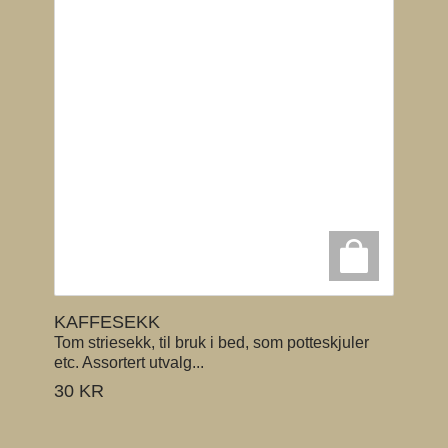
KAFFESEKK
Tom striesekk, til bruk i bed, som potteskjuler
etc. Assortert utvalg...
30
KR