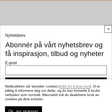
×
Nyhetsbrev
Abonnér på vårt nyhetsbrev og
© CEMO 2026
få inspirasjon, tilbud og nyheter
E-post
Meld på
Nettbutikken vår benytter cookies (
klikk for å lese mer
). Vi er
pliktig å informere deg om dette, og du kan fortsette å bruke
nettsiden som normalt. Alternativt må du deaktivere bruk av
Få nyheter og gode tilbud fra cemo.no
cookies på dine enheter.
Ok, jeg skjønner