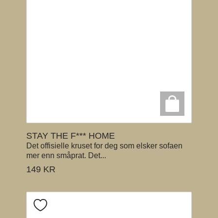
STAY THE F*** HOME
Det offisielle kruset for deg som elsker sofaen
mer enn småprat. Det...
149
KR