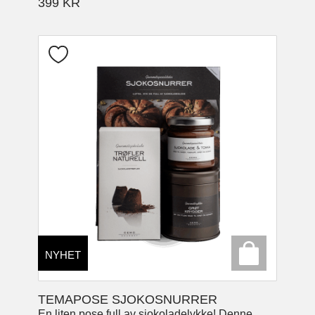
399
KR
NYHET
TEMAPOSE SJOKOSNURRER
En liten pose full av sjokoladelykke! Denne