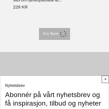
sies om hjertesjokolade &l...
229
KR
Vis ﬂere
×
Nyhetsbrev
Abonnér på vårt nyhetsbrev og
© CEMO 2026
få inspirasjon, tilbud og nyheter