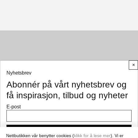
×
Nyhetsbrev
Abonnér på vårt nyhetsbrev og
© CEMO 2026
få inspirasjon, tilbud og nyheter
E-post
Meld på
Nettbutikken vår benytter cookies (
klikk for å lese mer
). Vi er