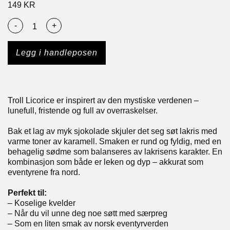
149
KR
-
+
Legg i handleposen
Troll Licorice er inspirert av den mystiske verdenen –
lunefull, fristende og full av overraskelser.
Bak et lag av myk sjokolade skjuler det seg søt lakris med
varme toner av karamell. Smaken er rund og fyldig, med en
behagelig sødme som balanseres av lakrisens karakter. En
kombinasjon som både er leken og dyp – akkurat som
eventyrene fra nord.
Perfekt til:
– Koselige kvelder
– Når du vil unne deg noe søtt med særpreg
– Som en liten smak av norsk eventyrverden