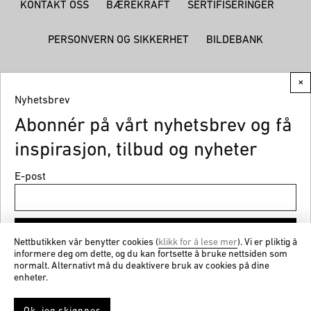
KONTAKT OSS
BÆREKRAFT
SERTIFISERINGER
PERSONVERN OG SIKKERHET
BILDEBANK
×
Nyhetsbrev
Abonnér på vårt nyhetsbrev og få
© CEMO 2026
inspirasjon, tilbud og nyheter
E-post
Meld på
Nettbutikken vår benytter cookies (
klikk for å lese mer
). Vi er pliktig å
informere deg om dette, og du kan fortsette å bruke nettsiden som
normalt. Alternativt må du deaktivere bruk av cookies på dine
Få nyheter og gode tilbud fra cemo.no
enheter.