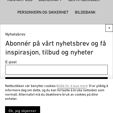
KONTAKT OSS
BÆREKRAFT
SERTIFISERINGER
PERSONVERN OG SIKKERHET
BILDEBANK
×
Nyhetsbrev
Abonnér på vårt nyhetsbrev og få
© CEMO 2026
inspirasjon, tilbud og nyheter
E-post
Meld på
Nettbutikken vår benytter cookies (
klikk for å lese mer
). Vi er pliktig å
informere deg om dette, og du kan fortsette å bruke nettsiden som
normalt. Alternativt må du deaktivere bruk av cookies på dine
Få nyheter og gode tilbud fra cemo.no
enheter.
Ok, jeg skjønner
0