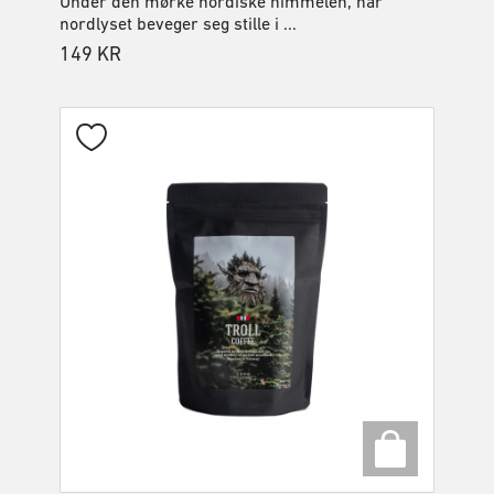
Under den mørke nordiske himmelen, når
nordlyset beveger seg stille i ...
149
KR