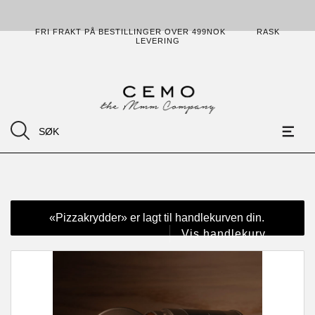
FRI FRAKT PÅ BESTILLINGER OVER 499NOK
RASK
LEVERING
«Pizzakrydder» er lagt til handlekurven din.
Vis handlekurv