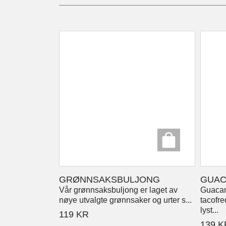
GRØNNSAKSBULJONG
GUAC
Vår grønnsaksbuljong er laget av
Guacamo
nøye utvalgte grønnsaker og urter s...
tacofre
lyst...
119
KR
139
K