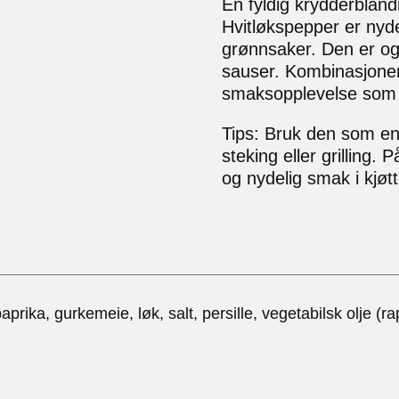
En fyldig krydderbla
Hvitløkspepper er nyde
grønnsaker. Den er og
sauser. Kombinasjonen
smaksopplevelse som vi
Tips: Bruk den som en 
steking eller grilling
og nydelig smak i kjøtt
rika, gurkemeie, løk, salt, persille, vegetabilsk olje (ra