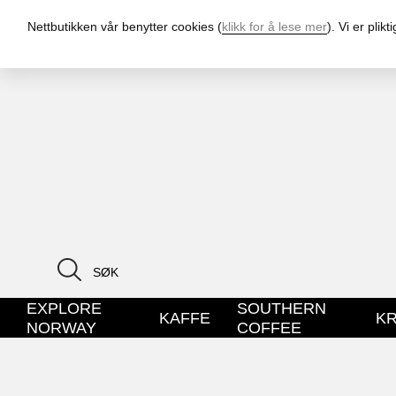
Nettbutikken vår benytter cookies (
klikk for å lese mer
). Vi er pli
EXPLORE
SOUTHERN
KAFFE
K
NORWAY
COFFEE