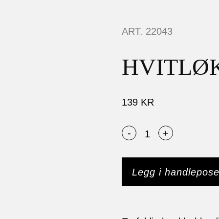
ART.
22043
HVITLØ
139
KR
-
+
Legg i handlepos