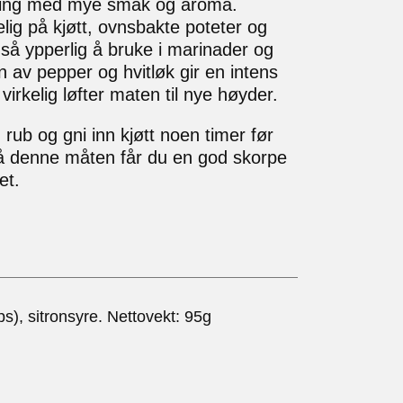
nding med mye smak og aroma.
lig på kjøtt, ovnsbakte poteter og
så ypperlig å bruke i marinader og
 av pepper og hvitløk gir en intens
rkelig løfter maten til nye høyder.
rub og gni inn kjøtt noen timer før
. På denne måten får du en god skorpe
et.
ps), sitronsyre. Nettovekt: 95g