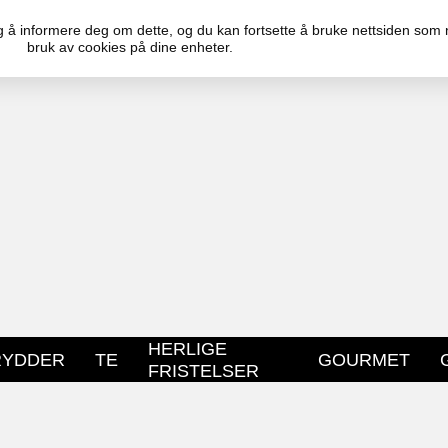
ktig å informere deg om dette, og du kan fortsette å bruke nettsiden som
bruk av cookies på dine enheter.
FRI FRAKT PÅ BESTILLINGER OVER 499NOK
RASK LEVERING
HERLIGE
RYDDER
TE
GOURMET
FRISTELSER