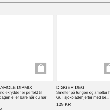
AMOLE DIPMIX
DIGGER DEG
lekrydder er perfekt til
Smelter på tungen og smelter hj
dagen eller bare når du har
Gull sjokoladehjerter med be...
109
KR
R