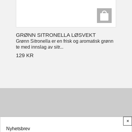
GRØNN SITRONELLA LØSVEKT
Grønn Sitronella er en frisk og aromatisk grønn
te med innslag av sitr...
129
KR
×
Nyhetsbrev