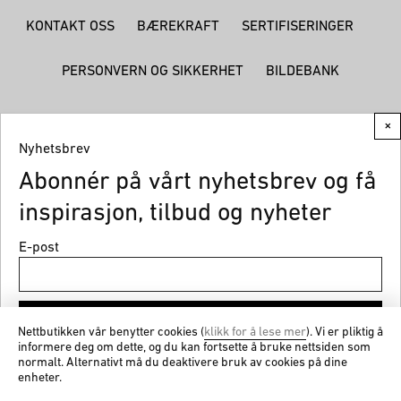
KONTAKT OSS
BÆREKRAFT
SERTIFISERINGER
PERSONVERN OG SIKKERHET
BILDEBANK
×
Nyhetsbrev
Abonnér på vårt nyhetsbrev og få
© CEMO 2026
inspirasjon, tilbud og nyheter
E-post
Meld på
Nettbutikken vår benytter cookies (
klikk for å lese mer
). Vi er pliktig å
informere deg om dette, og du kan fortsette å bruke nettsiden som
normalt. Alternativt må du deaktivere bruk av cookies på dine
Få nyheter og gode tilbud fra cemo.no
enheter.