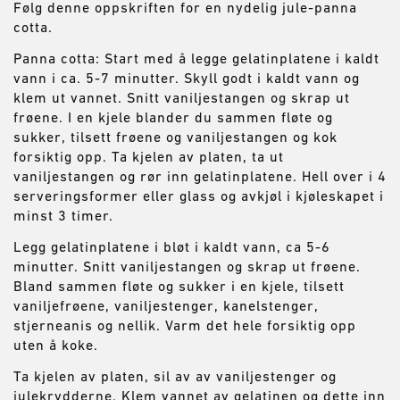
Følg denne oppskriften for en nydelig jule-panna
cotta.
Panna cotta: Start med å legge gelatinplatene i kaldt
vann i ca. 5-7 minutter. Skyll godt i kaldt vann og
klem ut vannet. Snitt vaniljestangen og skrap ut
frøene. I en kjele blander du sammen fløte og
sukker, tilsett frøene og vaniljestangen og kok
forsiktig opp. Ta kjelen av platen, ta ut
vaniljestangen og rør inn gelatinplatene. Hell over i 4
serveringsformer eller glass og avkjøl i kjøleskapet i
minst 3 timer.
Legg gelatinplatene i bløt i kaldt vann, ca 5-6
minutter. Snitt vaniljestangen og skrap ut frøene.
Bland sammen fløte og sukker i en kjele, tilsett
vaniljefrøene, vaniljestenger, kanelstenger,
stjerneanis og nellik. Varm det hele forsiktig opp
uten å koke.
Ta kjelen av platen, sil av av vaniljestenger og
julekrydderne. Klem vannet av gelatinen og dette inn