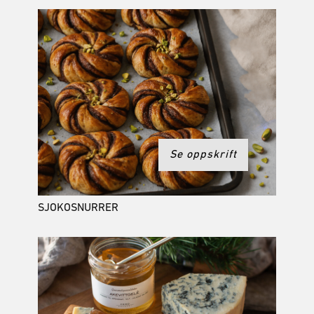
Se oppskrift
SJOKOSNURRER