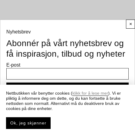
×
© CEMO 2026
Nyhetsbrev
Abonnér på vårt nyhetsbrev og
få inspirasjon, tilbud og nyheter
E-post
Meld på
Nettbutikken vår benytter cookies (
klikk for å lese mer
). Vi er
pliktig å informere deg om dette, og du kan fortsette å bruke
nettsiden som normalt. Alternativt må du deaktivere bruk av
Få nyheter og gode tilbud fra cemo.no
cookies på dine enheter.
Ok, jeg skjønner
0