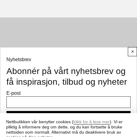
×
Nyhetsbrev
Abonnér på vårt nyhetsbrev og
© CEMO 2026
få inspirasjon, tilbud og nyheter
E-post
Meld på
Nettbutikken vår benytter cookies (
klikk for å lese mer
). Vi er
pliktig å informere deg om dette, og du kan fortsette å bruke
nettsiden som normalt. Alternativt må du deaktivere bruk av
Få nyheter og gode tilbud fra cemo.no