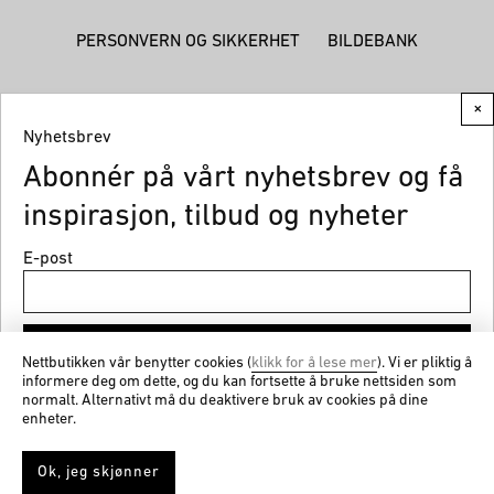
PERSONVERN OG SIKKERHET
BILDEBANK
×
Nyhetsbrev
Abonnér på vårt nyhetsbrev og få
© CEMO 2026
inspirasjon, tilbud og nyheter
E-post
Meld på
Nettbutikken vår benytter cookies (
klikk for å lese mer
). Vi er pliktig å
informere deg om dette, og du kan fortsette å bruke nettsiden som
normalt. Alternativt må du deaktivere bruk av cookies på dine
Få nyheter og gode tilbud fra cemo.no
enheter.
Ok, jeg skjønner
0