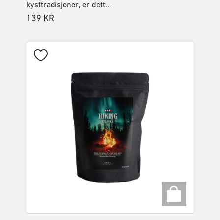
kysttradisjoner, er dett...
139
KR