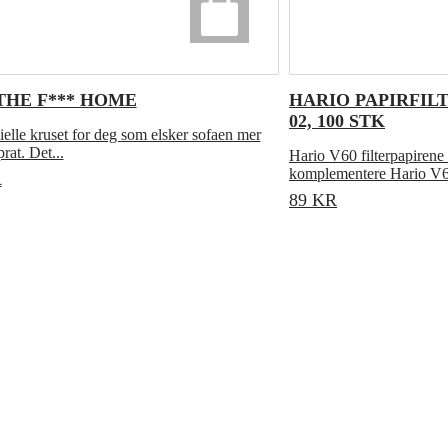
THE F*** HOME
HARIO PAPIRFILT
02, 100 STK
sielle kruset for deg som elsker sofaen mer
rat. Det...
Hario V60 filterpapirene 
komplementere Hario V6
R
89
KR