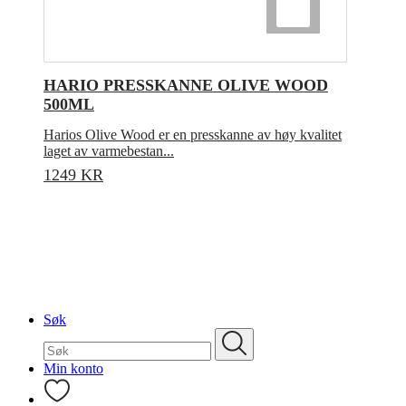
HARIO PRESSKANNE OLIVE WOOD
500ML
Harios Olive Wood er en presskanne av høy kvalitet
laget av varmebestan...
1249
KR
Søk
Søk
etter:
Min konto