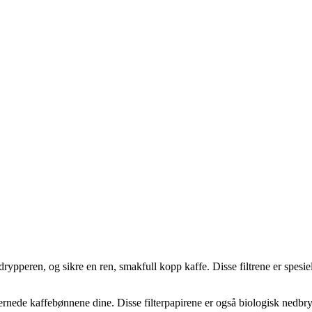
pperen, og sikre en ren, smakfull kopp kaffe. Disse filtrene er spesiel
rnede kaffebønnene dine. Disse filterpapirene er også biologisk nedbrytb