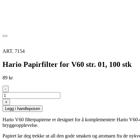
Gourmet
Gaver
Kaffe på jobb
Firmagaver
Om Cemo
ART.
7154
Hario Papirfilter for V60 str. 01, 100 stk
89
kr
-
Hario
Papirfilter
+
for
Legg i handleposen
V60
str.
Hario V60 filterpapirene er designet for å komplementere Hario V60-dry
01,
bryggeopplevelse.
100
stk
Papiret lar deg trekke ut all den gode smaken og aromaen fra de nykve
antall