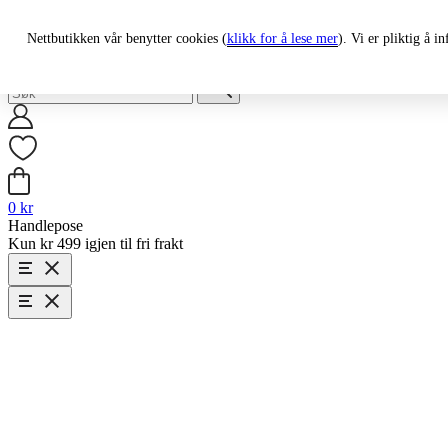
fri frakt på bestillinger over 499nok
rask levering
Nettbutikken vår benytter cookies (
klikk for å lese mer
). Vi er pliktig å 
Search:
0
kr
Handlepose
Kun kr 499 igjen til fri frakt
Explore Norway
Kaffe
Southern Coffee
Krydder
Te
Herlige Fristelser