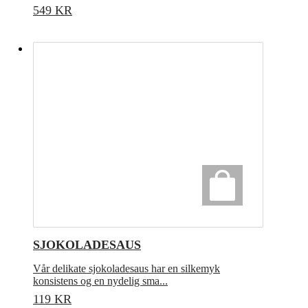
549
KR
SJOKOLADESAUS
Vår delikate sjokoladesaus har en silkemyk
konsistens og en nydelig sma...
119
KR