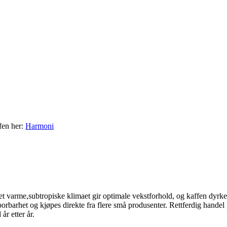
fen her:
Harmoni
Det varme,subtropiske klimaet gir optimale vekstforhold, og kaffen dyr
sporbarhet og kjøpes direkte fra flere små produsenter. Rettferdig handel 
år etter år.