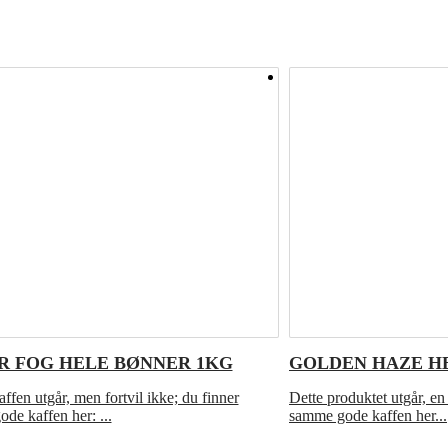
R FOG HELE BØNNER 1KG
GOLDEN HAZE H
ffen utgår, men fortvil ikke; du finner
Dette produktet utgår, en 
de kaffen her: ...
samme gode kaffen her...