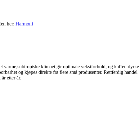
fen her:
Harmoni
Det varme,subtropiske klimaet gir optimale vekstforhold, og kaffen dyr
sporbarhet og kjøpes direkte fra flere små produsenter. Rettferdig handel 
år etter år.