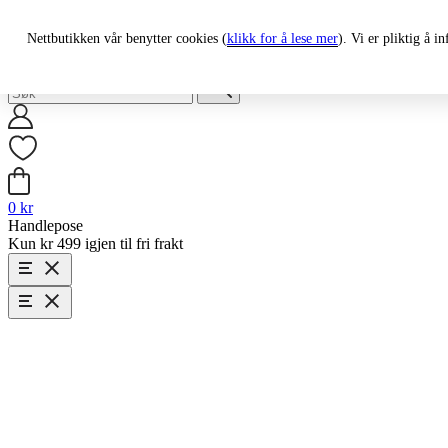
fri frakt på bestillinger over 499nok
rask levering
Nettbutikken vår benytter cookies (
klikk for å lese mer
). Vi er pliktig å 
Search:
0
kr
Handlepose
Kun kr 499 igjen til fri frakt
Explore Norway
Kaffe
Southern Coffee
Krydder
Te
Herlige Fristelser