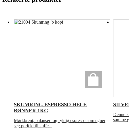
SKUMRING ESPRESSO HELE
SILVE
BØNNER 1KG
Denne ka
samme go
Mørkbrent, balansert og fyldig espresso som egner
seg perfekt til kaffe...