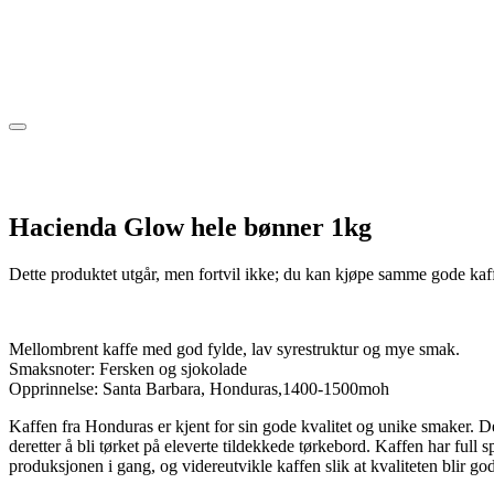
Gourmet
Gaver
Kaffe på jobb
Firmagaver
Om Cemo
Hacienda Glow hele bønner 1kg
Dette produktet utgår, men fortvil ikke; du kan kjøpe samme gode kaf
Mellombrent kaffe med god fylde, lav syrestruktur og mye smak.
Smaksnoter: Fersken og sjokolade
Opprinnelse: Santa Barbara, Honduras,1400-1500moh
Kaffen fra Honduras er kjent for sin gode kvalitet og unike smaker. 
deretter å bli tørket på eleverte tildekkede tørkebord. Kaffen har full 
produksjonen i gang, og videreutvikle kaffen slik at kvaliteten blir god 