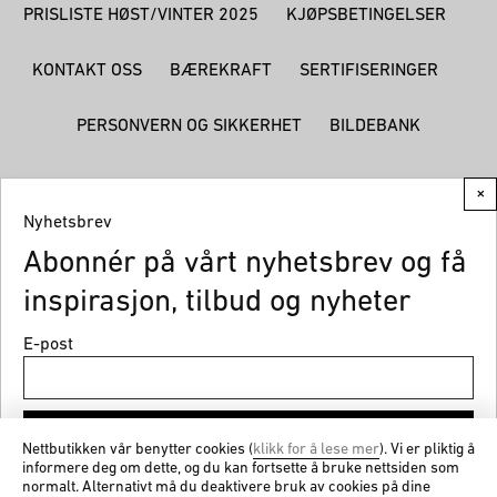
PRISLISTE HØST/VINTER 2025
KJØPSBETINGELSER
KONTAKT OSS
BÆREKRAFT
SERTIFISERINGER
PERSONVERN OG SIKKERHET
BILDEBANK
×
Nyhetsbrev
Abonnér på vårt nyhetsbrev og få
© CEMO 2026
inspirasjon, tilbud og nyheter
E-post
Meld på
Nettbutikken vår benytter cookies (
klikk for å lese mer
). Vi er pliktig å
informere deg om dette, og du kan fortsette å bruke nettsiden som
normalt. Alternativt må du deaktivere bruk av cookies på dine
Få nyheter og gode tilbud fra cemo.no