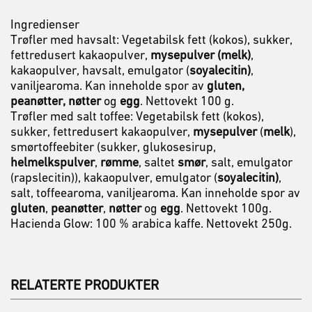
Ingredienser
Trøfler med havsalt: Vegetabilsk fett (kokos), sukker,
fettredusert kakaopulver,
mysepulver (melk)
,
kakaopulver, havsalt, emulgator (
soyalecitin)
,
vaniljearoma. Kan inneholde spor av
gluten,
peanøtter, nøtter
og
egg
. Nettovekt 100 g.
Trøfler med salt toffee: Vegetabilsk fett (kokos),
sukker, fettredusert kakaopulver,
mysepulver
(
melk
),
smørtoffeebiter (sukker, glukosesirup,
helmelkspulver
,
rømme
, saltet
smør
, salt, emulgator
(rapslecitin)), kakaopulver, emulgator (
soyalecitin)
,
salt, toffeearoma, vaniljearoma. Kan inneholde spor av
gluten
,
peanøtter
,
nøtter
og
egg
. Nettovekt 100g.
Hacienda Glow: 100 % arabica kaffe. Nettovekt 250g.
RELATERTE PRODUKTER