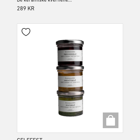
De keramiske kvernene...
289
KR