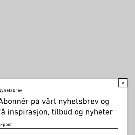
×
Nyhetsbrev
Abonnér på vårt nyhetsbrev og
få inspirasjon, tilbud og nyheter
E-post