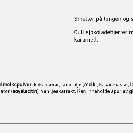
Smelter på tungen og s
Gull sjokoladehjerter 
karamell.
elmelkspulver
, kakaosmør, smørolje (
melk
), kakaomasse,
l
ator (
soyalecitin
), vaniljeekstrakt. Kan inneholde spor av
g