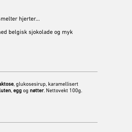
melter hjerter…
med belgisk sjokolade og myk
aktose
, glukosesirup, karamellisert
luten
,
egg
og
nøtter
. Nettovekt 100g.