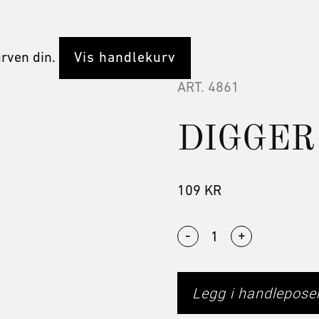
urven din.
Vis handlekurv
ART.
4861
DIGGER
109
KR
-
+
Legg i handlepose