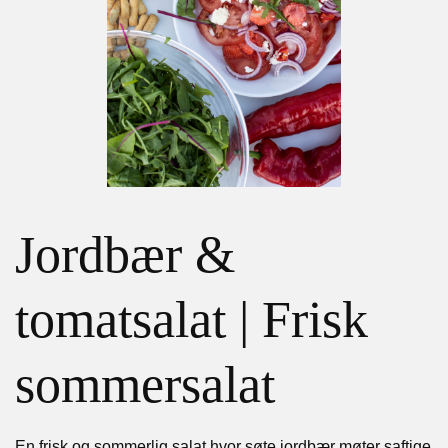
Jordbær &
tomatsalat | Frisk
sommersalat
En frisk og sommerlig salat hvor søte jordbær møter saftige