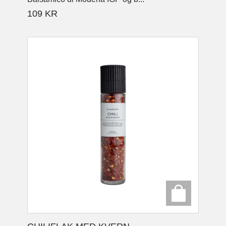
109
KR