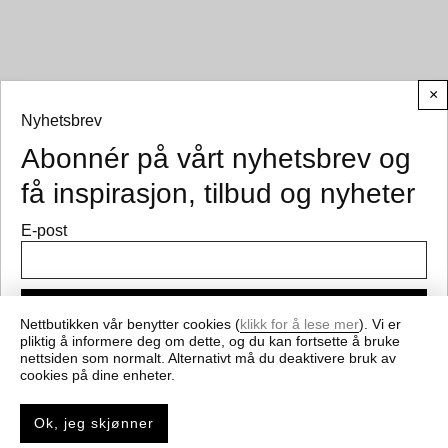
×
Nyhetsbrev
Abonnér på vårt nyhetsbrev og
© CEMO 2026
få inspirasjon, tilbud og nyheter
E-post
Meld på
Nettbutikken vår benytter cookies (
klikk for å lese mer
). Vi er
pliktig å informere deg om dette, og du kan fortsette å bruke
nettsiden som normalt. Alternativt må du deaktivere bruk av
Få nyheter og gode tilbud fra cemo.no
cookies på dine enheter.
Ok, jeg skjønner
0