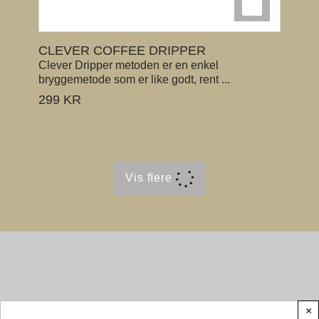
CLEVER COFFEE DRIPPER
Clever Dripper metoden er en enkel
bryggemetode som er like godt, rent ...
299
KR
Vis ﬂere
×