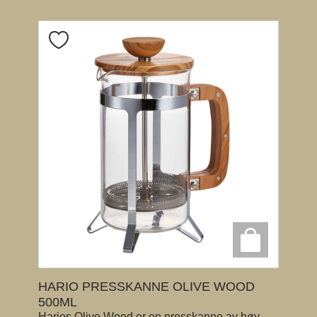
HARIO PRESSKANNE OLIVE WOOD
500ML
Harios Olive Wood er en presskanne av høy