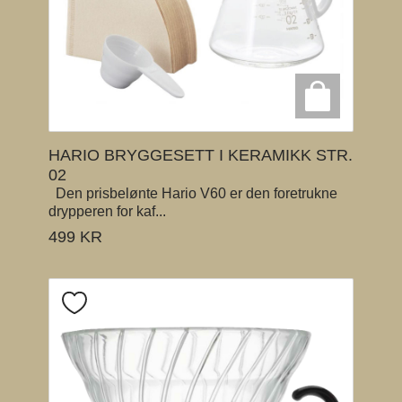
HARIO BRYGGESETT I KERAMIKK STR.
02
Den prisbelønte Hario V60 er den foretrukne
drypperen for kaf...
499
KR