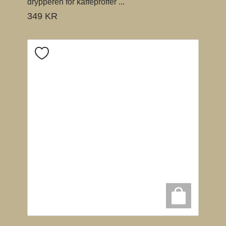
drypperen for kaffeproffer ...
349
KR