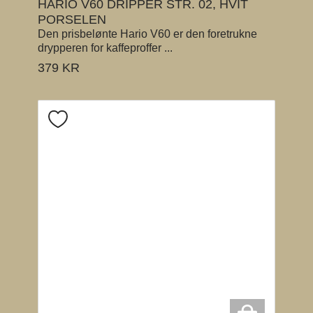
HARIO V60 DRIPPER STR. 02, HVIT
PORSELEN
Den prisbelønte Hario V60 er den foretrukne
drypperen for kaffeproffer ...
379
KR