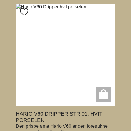
HARIO V60 DRIPPER STR 01, HVIT
PORSELEN
Den prisbelønte Hario V60 er den foretrukne