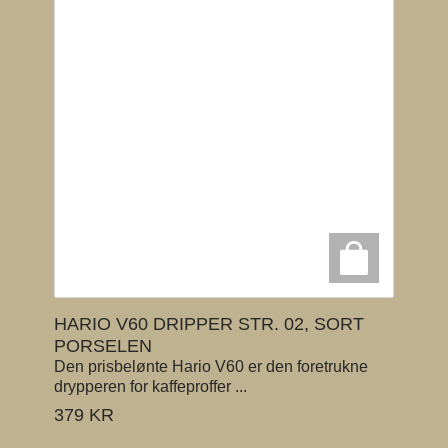
HARIO V60 DRIPPER STR. 02, SORT
PORSELEN
Den prisbelønte Hario V60 er den foretrukne
drypperen for kaffeproffer ...
379
KR