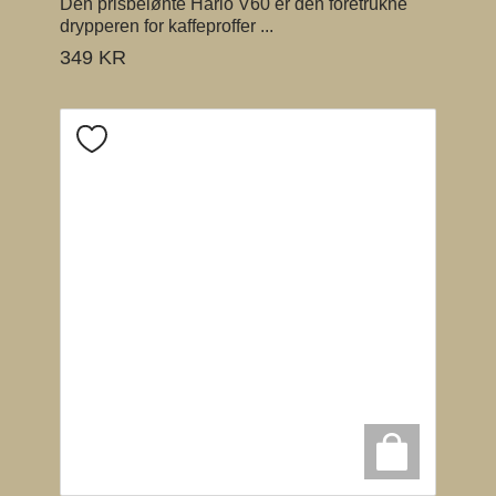
Den prisbelønte Hario V60 er den foretrukne
drypperen for kaffeproffer ...
349
KR