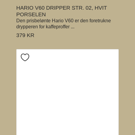
HARIO V60 DRIPPER STR. 02, HVIT
PORSELEN
Den prisbelønte Hario V60 er den foretrukne
drypperen for kaffeproffer ...
379
KR