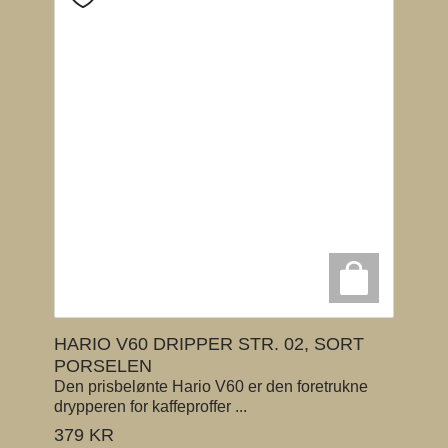
HARIO V60 DRIPPER STR. 02, SORT
PORSELEN
Den prisbelønte Hario V60 er den foretrukne
drypperen for kaffeproffer ...
379
KR