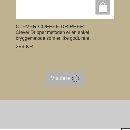
CLEVER COFFEE DRIPPER
Clever Dripper metoden er en enkel
bryggemetode som er like godt, rent ...
299
KR
Vis ﬂere