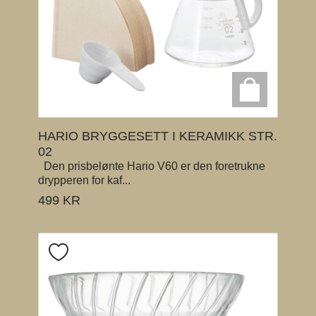
HARIO BRYGGESETT I KERAMIKK STR.
02
Den prisbelønte Hario V60 er den foretrukne
drypperen for kaf...
499
KR