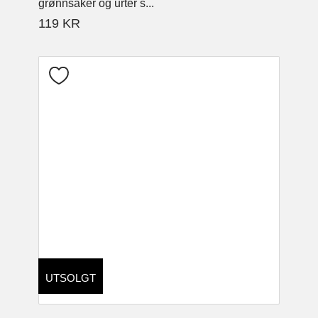
grønnsaker og urter s...
119
KR
UTSOLGT