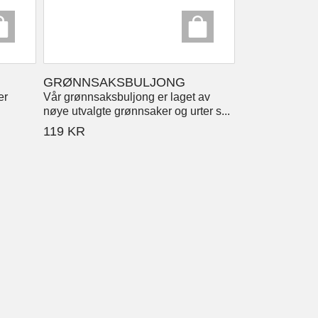
GRØNNSAKSBULJONG
er
Vår grønnsaksbuljong er laget av
nøye utvalgte grønnsaker og urter s...
119
KR