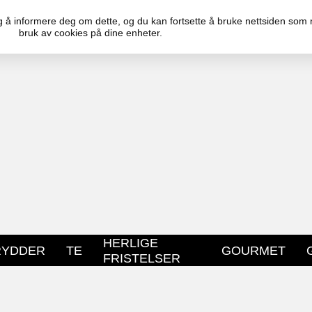
ktig å informere deg om dette, og du kan fortsette å bruke nettsiden som
bruk av cookies på dine enheter.
FRI FRAKT PÅ BESTILLINGER OVER 499NOK
RASK LEVERING
HERLIGE
RYDDER
TE
GOURMET
FRISTELSER