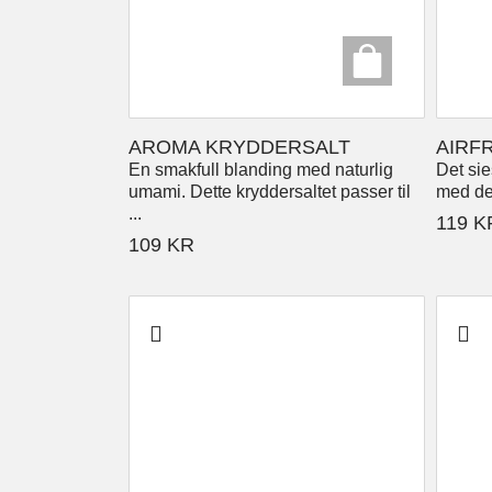
AROMA KRYDDERSALT
AIRF
En smakfull blanding med naturlig
Det sies
umami. Dette kryddersaltet passer til
med det
...
119
K
109
KR