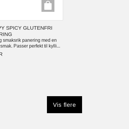
PY SPICY GLUTENFRI
RING
g smaksrik panering med en
smak. Passer perfekt til kylli...
R
Vis ﬂere