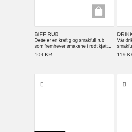
BIFF RUB
DRIK
Dette er en kraftig og smakfull rub
Vår dr
som fremhever smakene i rødt kjøtt...
smakful
109
KR
119
K