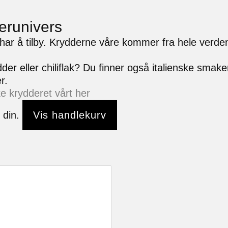
erunivers
ar å tilby. Krydderne våre kommer fra hele verden 
r eller chiliflak? Du finner også italienske smaker, 
r.
ke krydderet vårt her
n din.
Vis handlekurv