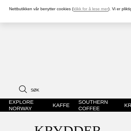
Nettbutikken vår benytter cookies (
klikk for å lese mer
). Vi er pli
EXPLORE
SOUTHERN
KAFFE
K
NORWAY
COFFEE
KRYDDER