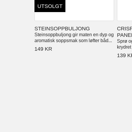
UTSOLGT
STEINSOPPBULJONG
CRIS
Steinsoppbuljong gir maten en dyp og
PANE
aromatisk soppsmak som løfter båd...
Sprø o
krydret 
149
KR
139
K