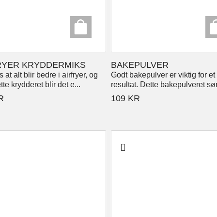
RYER KRYDDERMIKS
BAKEPULVER
 at alt blir bedre i airfryer, og
Godt bakepulver er viktig for et
te krydderet blir det e...
resultat. Dette bakepulveret sør.
R
109
KR