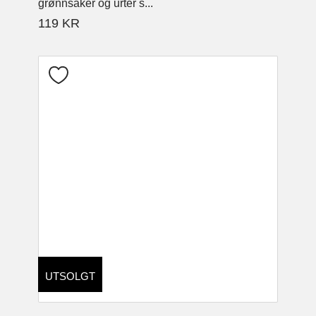
grønnsaker og urter s...
119
KR
UTSOLGT