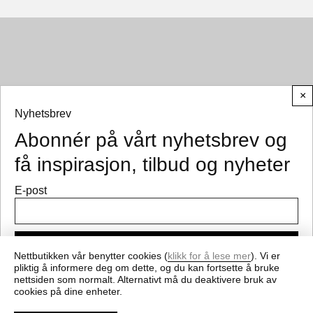
×
Nyhetsbrev
Abonnér på vårt nyhetsbrev og
© CEMO 2026
få inspirasjon, tilbud og nyheter
E-post
Meld på
Nettbutikken vår benytter cookies (
klikk for å lese mer
). Vi er
pliktig å informere deg om dette, og du kan fortsette å bruke
nettsiden som normalt. Alternativt må du deaktivere bruk av
Få nyheter og gode tilbud fra cemo.no
cookies på dine enheter.