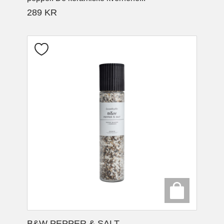
289
KR
B&W PEPPER & SALT