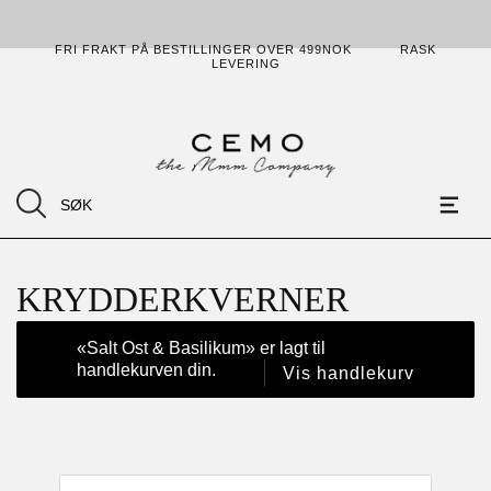
FRI FRAKT PÅ BESTILLINGER OVER 499NOK
RASK
LEVERING
KRYDDERKVERNER
«Salt Ost & Basilikum» er lagt til
handlekurven din.
Vis handlekurv